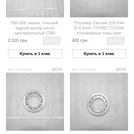
НШ-306 левый, плоский,
Плунжер Синтай 220-244
задний выход насос
D-8.5mm TY295I TY2100I
шестеренчатый CBN-
плунжерные пары для
E306L
китайских тракторов
2,310 грн.
420 грн.
Купить
Купить
TY295IT
Купить в 1 клик
Купить в 1 клик
Нет в наличии
00229
Нет в наличии
00230