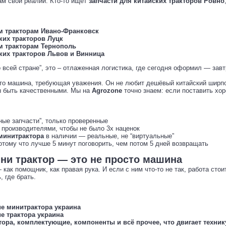
ам свои реалии. Кто-то ищет
запчасти для китайских тракторов Ровно
им тракторам Ивано-Франковск
ких тракторов Луцк
им тракторам Тернополь
ких тракторов Львов и Винница
о всей стране”, это – отлаженная логистика, где сегодня оформил — зав
то машина, требующая уважения. Он не любит дешёвый китайский ширпо
 быть качественными. Мы на
Agrozone
точно знаем: если поставить хор
ные запчасти”, только проверенные
производителями, чтобы не было 3х наценок
 минитрактора
в наличии — реальные, не “виртуальные”
отому что лучше 5 минут поговорить, чем потом 5 дней возвращать
ни трактор — это не просто машина
как помощник, как правая рука. И если с ним что-то не так, работа стои
 где брать.
ие минитрактора украина
ие трактора украина
тора, комплектующие, компоненты и всё прочее, что двигает техник