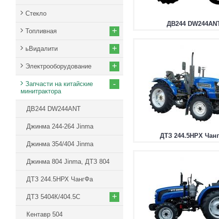
Стекло
ДВ244 DW244AN
+
Топливная
+
ьВидалити
+
Электрооборудование
-
Запчасти на китайские
минитрактора
ДВ244 DW244ANT
Джинма 244-264 Jinma
ДТЗ 244.5НРХ Чан
Джинма 354/404 Jinma
Джинма 804 Jinma, ДТЗ 804
ДТЗ 244.5НРХ ЧангФа
+
ДТЗ 5404К/404.5С
Кентавр 504