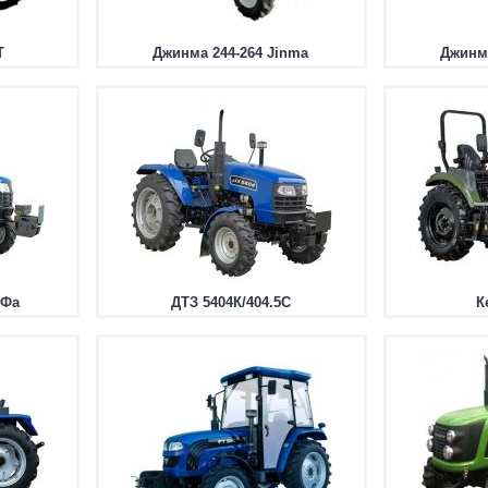
T
Джинма 244-264 Jinma
Джинма
гФа
ДТЗ 5404К/404.5С
К