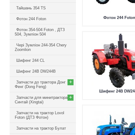
Тайшань 354 TS
Фотон 244 Foto
Фотон 244 Foton
Фотон 354-504 Foton , ДТЗ
504, Зумліон 504
Чері Зумліон 244-354 Chery
Zoomlion
Шифенг 244 СL
Шифенг 24В DW244B
+
Запчасти до трактора Донг
Фенг (Dong Feng)
Шифенг 24В DW24
+
Запчасти для минитрактора
Синтай (Xingtai)
Запчасти на трактор Lovol
Foton (ДТЗ Фотон)
Запчасти на трактор Булат