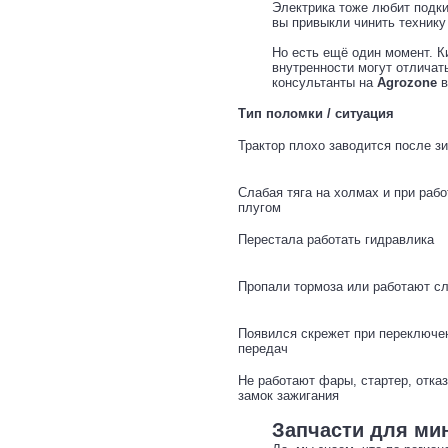
Электрика тоже любит подк
вы привыкли чинить технику
Но есть ещё один момент. Кит
внутренности могут отличат
консультанты на
Agrozone
в
Тип поломки / ситуация
Трактор плохо заводится после з
Слабая тяга на холмах и при рабо
плугом
Перестала работать гидравлика
Пропали тормоза или работают с
Появился скрежет при переключе
передач
Не работают фары, стартер, отка
замок зажигания
Запчасти для мин