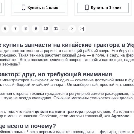
Купить в 1 клик
Купить в 1 клик
6
7
8
9
10
11
....
>
>|
е купить запчасти на китайские трактора в У
а для состоятельных аграриев, а настоящий рабочий зверь. Его берут не
т траншею. Такая техника работает каждый день — в поле, в саду, на фе
шивается. Вот и возникает ключевой вопрос: где найти настоящие, надеж
ч вернешь?
рактор: друг, но требующий внимания
 минитракторов выбирают их за одно — сочетание доступной цены и функ
ь новый, бодрый китайский аппарат. Он манёвренный, простой и, главно
оротная сторона: техника нуждается в регулярной замене расходников, 
штука не всегда очевидная. Обычные магазины сельхозтехники далеко 
я с тем, что найти
детали на мини трактора
проще онлайн. И это логичн
бор и меньше наценка. Особенно, если магазин толковый, как
Agrozone
.
е всего и почему?
тейского опыта. Часто первыми сдаются расходники — фильтры, ремни, с