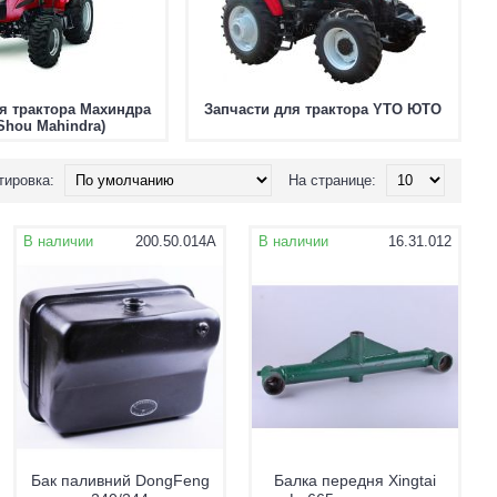
я трактора Махиндра
Запчасти для трактора YTO ЮТО
Shou Mahindra)
тировка:
На странице:
В наличии
200.50.014A
В наличии
16.31.012
Бак паливний DongFeng
Балка передня Xingtai