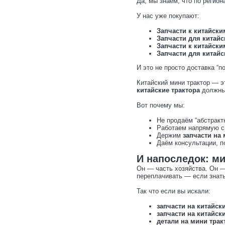
Да, мы знаем, что по регион
У нас уже покупают:
Запчасти к китайск
Запчасти для китайс
Запчасти к китайск
Запчасти для китайс
И это не просто доставка “п
Китайский мини трактор — э
китайские трактора
должны
Вот почему мы:
Не продаём “абстракт
Работаем напрямую с 
Держим
запчасти на
Даём консультации, п
И напоследок: ми
Он — часть хозяйства. Он — 
переплачивать — если знать,
Так что если вы искали:
запчасти на китайск
запчасти на китайск
детали на мини трак