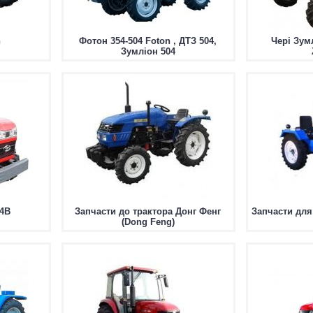
n
Фотон 354-504 Foton , ДТЗ 504,
Чері Зум
Зумліон 504
4B
Запчасти до трактора Донг Фенг
Запчасти для
(Dong Feng)