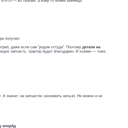
, кто-то — во Львове, а кому-то ближе Винница.
тра получил.
треб, даже если сам “родом оттуда”. Поэтому
детали на
ошую запчасть, трактор будет благодарен. И хозяин — тоже.
т. А значит, на запчастях экономить нельзя. Но можно и не
у вперёд