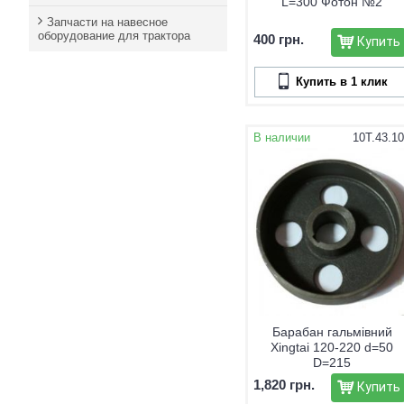
L=300 Фотон №2
Запчасти на навесное
оборудование для трактора
400 грн.
Купить
Купить в 1 клик
В наличии
10T.43.1
Барабан гальмівний
Xingtai 120-220 d=50
D=215
1,820 грн.
Купить