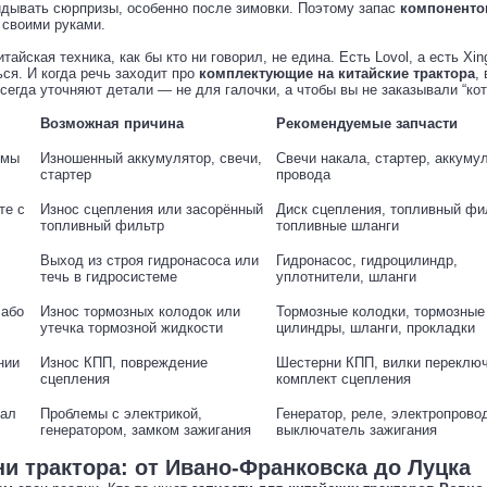
идывать сюрпризы, особенно после зимовки. Поэтому запас
компонентов
 своими руками.
айская техника, как бы кто ни говорил, не едина. Есть Lovol, а есть Xin
ься. И когда речь заходит про
комплектующие на китайские трактора
,
сегда уточняют детали — не для галочки, а чтобы вы не заказывали “кот
Возможная причина
Рекомендуемые запчасти
имы
Изношенный аккумулятор, свечи,
Свечи накала, стартер, аккуму
стартер
провода
те с
Износ сцепления или засорённый
Диск сцепления, топливный фи
топливный фильтр
топливные шланги
Выход из строя гидронасоса или
Гидронасос, гидроцилиндр,
течь в гидросистеме
уплотнители, шланги
лабо
Износ тормозных колодок или
Тормозные колодки, тормозные
утечка тормозной жидкости
цилиндры, шланги, прокладки
нии
Износ КПП, повреждение
Шестерни КПП, вилки переключ
сцепления
комплект сцепления
зал
Проблемы с электрикой,
Генератор, реле, электропрово
генератором, замком зажигания
выключатель зажигания
и трактора: от Ивано-Франковска до Луцка