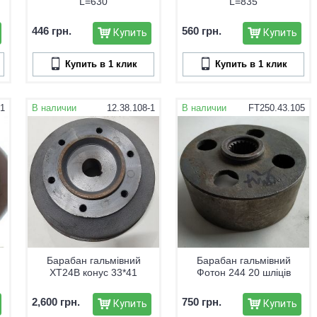
L=630
L=835
446 грн.
560 грн.
Купить
Купить
Купить в 1 клик
Купить в 1 клик
01
В наличии
12.38.108-1
В наличии
FT250.43.105
Барабан гальмівний
Барабан гальмівний
ХТ24В конус 33*41
Фотон 244 20 шліців
2,600 грн.
750 грн.
Купить
Купить