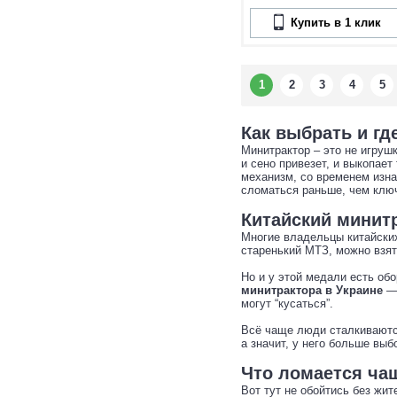
Купить в 1 клик
1
2
3
4
5
Как выбрать и гд
Минитрактор – это не игрушк
и сено привезет, и выкопае
механизм, со временем изна
сломаться раньше, чем клю
Китайский минит
Многие владельцы китайских
старенький МТЗ, можно взят
Но и у этой медали есть об
минитрактора в Украине
— 
могут “кусаться”.
Всё чаще люди сталкиваютс
а значит, у него больше вы
Что ломается чащ
Вот тут не обойтись без жи