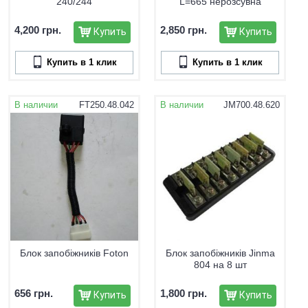
240/244
L=665 нерозсувна
4,200 грн.
2,850 грн.
Купить
Купить
Купить в 1 клик
Купить в 1 клик
В наличии
FT250.48.042
В наличии
JM700.48.620
Блок запобіжників Foton
Блок запобіжників Jinma
804 на 8 шт
656 грн.
1,800 грн.
Купить
Купить