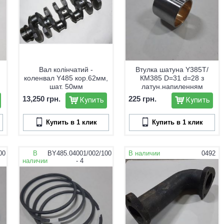
Вал колінчатий -
Втулка шатуна Y385T/
коленвал Y485 кор.62мм,
КМ385 D=31 d=28 з
шат. 50мм
латун.напиленням
13,250 грн.
225 грн.
Купить
Купить
Купить в 1 клик
Купить в 1 клик
00
В
BY485.04001/002/100
В наличии
0492
наличии
- 4