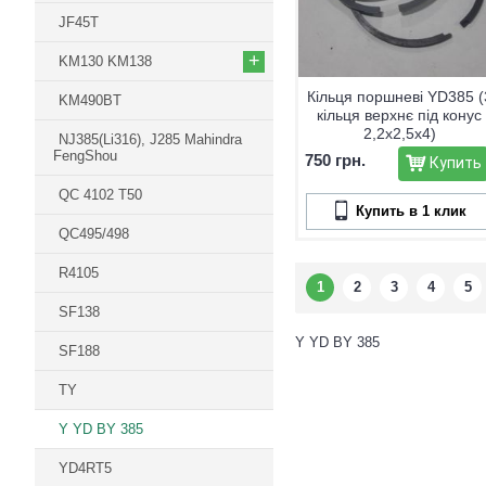
JF45T
+
KM130 KM138
Кільця поршневі YD385 (
KM490BT
кільця верхнє під конус
2,2х2,5х4)
NJ385(Li316), J285 Mahindra
FengShou
750 грн.
Купить
QC 4102 T50
Купить в 1 клик
QC495/498
R4105
1
2
3
4
5
SF138
Y YD BY 385
SF188
TY
Y YD BY 385
YD4RT5