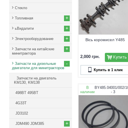
Стекло
+
Топливная
+
ьВидалити
+
Электрооборудование
Вісь коромисел Y485
+
Запчасти на китайские
минитрактора
2,000 грн.
Купить
-
Запчасти на дизельные
двигатели для минитракторов
Купить в 1 клик
Запчасти на двигатель
KM130, KM138
В
BY485.04001/002/1
наличии
- 3
498BT 495BT
4G33T
JD3102
+
JDM490 JDM385