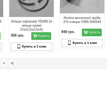
Коліно вихлопної труби
3
Кільця поршневі YD385 (4
2*3 отвори Y385 DW244
кільця прямі
2,5х2,5х2,5х4)
840 грн.
Купить
356 грн.
Купить
Купить в 1 клик
Купить в 1 клик
>
>|