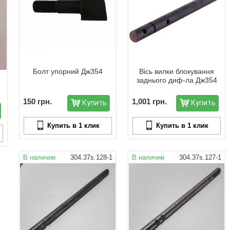
Болт упорний Дж354
Вісь вилки блокування
о
заднього диф-ла Дж354
150 грн.
1,001 грн.
Купить
Купить
Купить в 1 клик
Купить в 1 клик
В наличии
304.37s.128-1
В наличии
304.37s.127-1