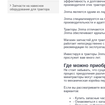
эффективность и долговечно
производителя этих трактор
Запчасти на навесное
оборудование для трактора
Jinma является одним из ли
Jinma специализируется на 
производительности и адап
Тракторы Jinma отличаются 
Jinma обеспечивают идеаль
Магазин запчастей для трак
работает непосредственно с
рекомендации по эксплуатац
Инвестируя в тракторы Jinm
прослужит вам много лет.
Где можно приобр
Не стоит забывать, что су
процесс преодоления различ
минитракторы могут характе
то механическая коробка п
Если вы рассматриваете воз
вариантов:
- Купить запасные час
- Ознакомиться с кат