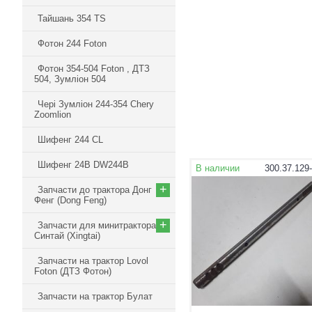
Тайшань 354 TS
Фотон 244 Foton
Фотон 354-504 Foton , ДТЗ
504, Зумліон 504
Чері Зумліон 244-354 Chery
Zoomlion
Шифенг 244 СL
Шифенг 24В DW244B
В наличии
300.37.129
+
Запчасти до трактора Донг
Фенг (Dong Feng)
+
Запчасти для минитрактора
Синтай (Xingtai)
Запчасти на трактор Lovol
Foton (ДТЗ Фотон)
Запчасти на трактор Булат