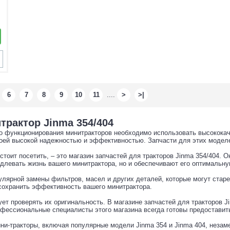
6
7
8
9
10
11
....
>
>|
трактор Jinma 354/404
 функционирования минитракторов необходимо использовать высококаче
воей высокой надежностью и эффективностью. Запчасти для этих модел
стоит посетить, – это магазин запчастей для тракторов Jinma 354/404. 
одлевать жизнь вашего минитрактора, но и обеспечивают его оптимальну
улярной замены фильтров, масел и других деталей, которые могут стар
сохранить эффективность вашего минитрактора.
ует проверять их оригинальность. В магазине запчастей для тракторов J
фессиональные специалисты этого магазина всегда готовы предоставит
и-тракторы, включая популярные модели Jinma 354 и Jinma 404, незаме