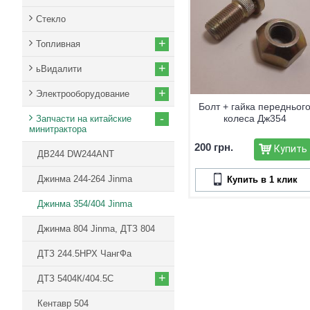
Стекло
+
Топливная
+
ьВидалити
+
Электрооборудование
Болт + гайка передньог
-
колеса Дж354
Запчасти на китайские
минитрактора
200 грн.
Купить
ДВ244 DW244ANT
Джинма 244-264 Jinma
Купить в 1 клик
Джинма 354/404 Jinma
Джинма 804 Jinma, ДТЗ 804
ДТЗ 244.5НРХ ЧангФа
+
ДТЗ 5404К/404.5С
Кентавр 504