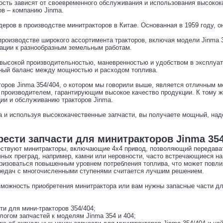
сть зависят от своевременного обслуживания и использования высокока
ов – компанию Jinma.
деров в производстве минитракторов в Китае. Основанная в 1959 году, 
производстве широкого ассортимента тракторов, включая модели Jinma 3
тации к разнообразным земельным работам.
высокой производительностью, маневренностью и удобством в эксплуат
ный баланс между мощностью и расходом топлива.
торов Jinma 354/404, о котором мы говорили выше, является отличным м
 производителем, гарантирующим высокое качество продукции. К тому 
ии и обслуживанию тракторов Jinma.
a и используя высококачественные запчасти, вы получаете мощный, на
ести запчасти для минитракторов Jinma 354
ществуют минитракторы, включающие 4х4 привод, позволяющий передава
ных преград, например, камни или неровности, часто встречающиеся на
ризоваться повышенным уровнем потребления топлива, что может повлия
ередач с многочисленными ступенями считается лучшим решением.
можность приобретения минитрактора или вам нужны запасные части для
ти для мини-тракторов 354/404;
алогом запчастей к моделям Jinma 354 и 404;