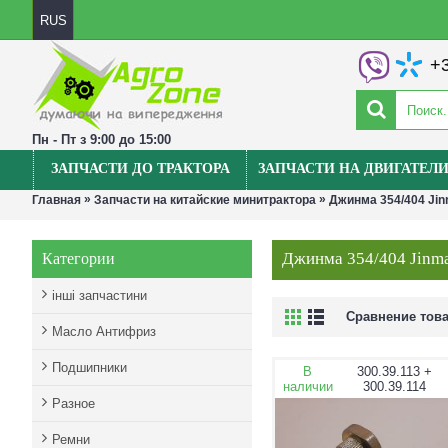
RUS
+3
Пн - Пт з 9:00 до 15:00
ЗАПЧАСТИ ДО ТРАКТОРА
ЗАПЧАСТИ НА ДВИГАТЕЛ
»
»
Главная
Запчасти на китайские минитрактора
Джинма 354/404 Ji
Джинма 354/404 Jinm
Категории
інші запчастини
Сравнение това
Масло Антифриз
Подшипники
В
300.39.113 +
наличии
300.39.114
Разное
Ремни