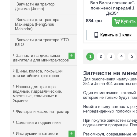
Вал Вилки повишеної-
Запчасти на трактор
пониженої передачі 1
Джинма (Jinma)
Дж354
Запчасти для трактора
834 грн.
Купить
Махиндра (FengShou
Mahindra)
Купить в 1 клик
Запчасти для трактора YTO
ЮТО
+
Запчасти на дизельные
1
2
3
4
5
двигатели для минитракторов
Шины, колеса, покрышки
Запчасти на мини
для китайских тракторов
Для обеспечения наилучшего
354 и Jinma 404 известны с
Насосы для трактора:
водяные, гидравлические,
Один из магазинов, который 
масляные, топливные в
которые не только будут пр
Украине
Имейте в виду важность рег
непредвиденных поломок и 
Фильтры и масло на трактор
При покупке запчастей след
Сальники и подшипники
подлинности продукции. Про
+
Инструкции и каталоги
Резюмируя, современные мин