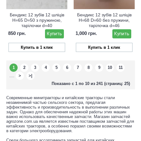
Бендикс 12 зубів 12 шліців
Бендикс 12 зубів 12 шліців
H=65 D=50 з пружиною,
H=68 D=60 без пружини,
тарілочки d=40
тарілочка d=46
850 грн.
1,000 грн.
Купить
Купить
Купить в 1 клик
Купить в 1 клик
1
2
3
4
5
6
7
8
9
10
11
....
>
>|
Показано с 1 по 10 из 241 (страниц: 25)
Современные минитракторы и китайские тракторы стали
незаменимой частью сельского сектора, предлагая
эффективность и производительность в выполнении различных
задач. Однако для обеспечения надежной работы этих машин
важно использовать качественные запчасти. Магазин запчастей
agrozone.com.ua является известным поставщиком запчастей для
китайских тракторов, а особенно поразил своими возможностями
в категории электрооборудования.
Среди большого ассортимента запчастей для китайских