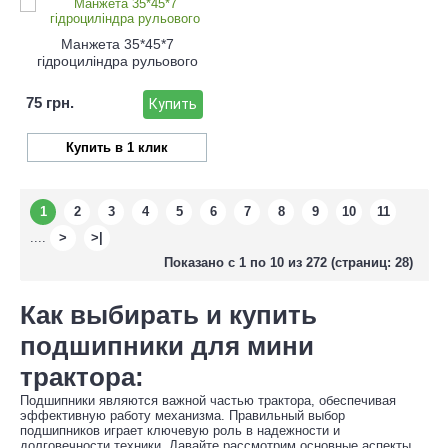
Манжета 35*45*7
гідроциліндра рульового
75 грн.
Купить
Купить в 1 клик
1
2
3
4
5
6
7
8
9
10
11
....
>
>|
Показано с 1 по 10 из 272 (страниц: 28)
Как выбирать и купить
подшипники для мини
трактора:
Подшипники являются важной частью трактора, обеспечивая
эффективную работу механизма. Правильный выбор
подшипников играет ключевую роль в надежности и
долговечности техники. Давайте рассмотрим основные аспекты