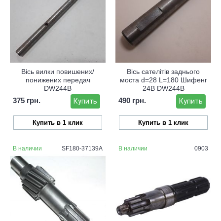
Вісь вилки повишених/
Вісь сателітів заднього
понижених передач
моста d=28 L=180 Шифенг
DW244B
24В DW244B
375 грн.
490 грн.
Купить
Купить
Купить в 1 клик
Купить в 1 клик
В наличии
SF180-37139A
В наличии
0903