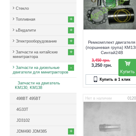
Стекло
+
Топливная
+
ьВидалити
+
Электрооборудование
Ремкомплект двигателя
(поршневая група) КМ13
+
Запчасти на китайские
Синтай24В
минитрактора
3,450 грн.
3,250 грн.
-
Запчасти на дизельные
Купить
двигатели для минитракторов
Купить в 1 клик
Запчасти на двигатель
KM130, KM138
Нет в наличии
0120
498BT 495BT
4G33T
JD3102
+
JDM490 JDM385