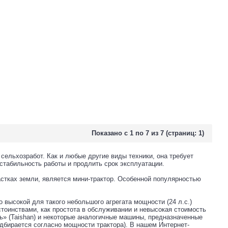
Показано с 1 по 7 из 7 (страниц: 1)
сельхозработ. Как и любые другие виды техники, она требует
стабильность работы и продлить срок эксплуатации.
стках земли, является мини-трактор. Особенной популярностью
высокой для такого небольшого агрегата мощности (24 л.с.)
стоинствами, как простота в обслуживании и невысокая стоимость
ань» (Taishan) и некоторые аналогичные машины, предназначенные
дбирается согласно мощности трактора). В нашем Интернет-