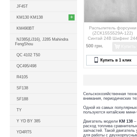
JF45T
+
KM130 KM138
Распылитель форсунки
KM490BT
(ZCK155S529A-122)
Синтай 24В Шифенг 24
NJ385(Li316), J285 Mahindra
Тайшань 24
FengShou
500 грн.
Купить
CNDLLA155S255
QC 4102 T50
Купить в 1 клик
QC495/498
R4105
SF138
Сельскохозяйственная техни
внимания, периодических те
SF188
Одной из самых популярных
TY
пользуются китайские мини-
Y YD BY 385
Двигатель модели
KM
138
– 
расход топлива сравнительн
запчастей. Такой двигатель 
YD4RT5
для работы с двухкорпусным