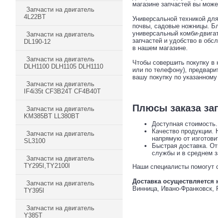
магазине запчастей вы мож
Запчасти на двигатель
4L22BT
Универсальной техникой для
почвы, садовые ножницы. Бл
универсальный комби-двигат
Запчасти на двигатель
запчастей и удобство в обс
DL190-12
в нашем магазине.
Запчасти на двигатель
Чтобы совершить покупку в 
DLH1100 DLH1105 DLH1110
или по телефону), предвари
вашу покупку по указанному
Запчасти на двигатель
IF4i35t CF3B24T CF4B40T
Плюсы заказа зап
Запчасти на двигатель
KM385BT LL380BT
Доступная стоимость.
Качество продукции. 
Запчасти на двигатель
напрямую от изготови
SL3100
Быстрая доставка. От
службы и в среднем з
Запчасти на двигатель
TY295I,TY2100I
Наши специалисты помогут с
Доставка осуществляется 
Запчасти на двигатель
Винница, Ивано-Франковск, 
TY395I
Запчасти на двигатель
Y385T