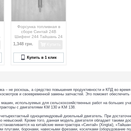
Форсунка топливная в
сборе Синтай 24В
4
Шифенг 244 Тайшань 24
1125
1,348 грн.
Купить
Купить в 1 клик
ка – не роскошь, а средство повышения продуктивности и КПД во время 
хосмотров и своевременной замены запчастей. Это поможет обеспечить 
 машин, используемых для сельскохозяйственных работ на больших уча
тракторы с двигателями KM 130 и KM 138.
четырехтактный одноцилиндровый дизельный двигатель. При достаточно 
о невысокий. Кроме того, данная модель двигателя обладает такими до
устанавливается на китайские мини-трактора «Синтай» (Xingtai), «Тайш
и плугами, боронами, навесными фрезами, косилками (оборудование по