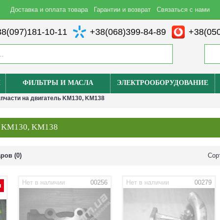
Доставка и оплата товара
Гарантии и возврат
Связаться с нами
8(097)181-10-11
+38(068)399-84-89
+38(050
И
ФИЛЬТРЫ И МАСЛА
ЭЛЕКТРООБОРУДОВАНИЕ
пчасти на двигатель KM130, KM138
ль KM130, KM138
ров (0)
Сор
Нет в наличии
00256
Нет в наличии
00279
я