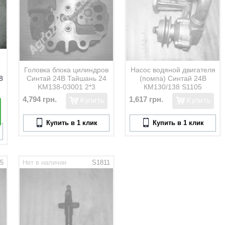
Головка блока цилиндров
Насос водяной двигателя
8
Синтай 24В Тайшань 24
(помпа) Синтай 24В
KM138-03001 2*3
КМ130/138 S1105
1005255-388YD
4,794 грн.
1,617 грн.
Купить
Купить
Купить в 1 клик
Купить в 1 клик
5
Нет в наличии
S1811