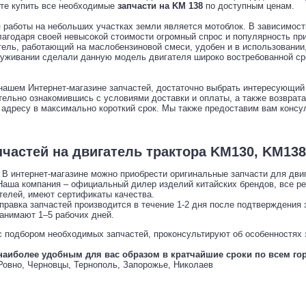
ете купить все необходимые
запчасти на
KM
138
по доступным ценам.
 работы на небольших участках земли является мотоблок. В зависимости
агодаря своей невысокой стоимости огромный спрос и популярность пр
ель, работающий на маслобензиновой смеси, удобен и в использовании, 
луживании сделали данную модель двигателя широко востребованной ср
нашем Интернет-магазине запчастей, достаточно выбрать интересующий 
тельно ознакомившись с условиями доставки и оплаты, а также возврат
 адресу в максимально короткий срок. Мы также предоставим вам консу
частей на двигатель трактора
KM130, KM13
 В интернет-магазине можно приобрести оригинальные запчасти для двига
Наша компания – официальный дилер изделий китайских брендов, все р
телей, имеют сертификаты качества.
правка запчастей производится в течение 1-2 дня после подтверждения 
анимают 1–5 рабочих дней.
 подбором необходимых запчастей, проконсультируют об особенностях з
наиболее удобным для вас образом в кратчайшие сроки по всем г
Ровно, Черновцы, Тернополь, Запорожье, Николаев