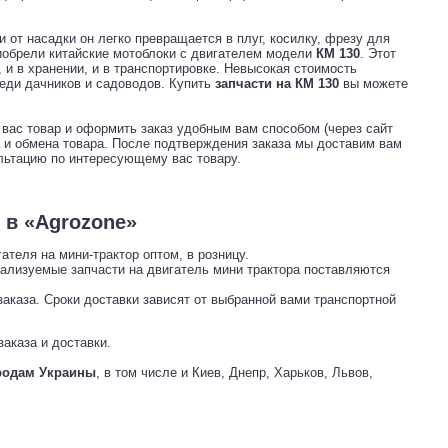
 от насадки он легко превращается в плуг, косилку, фрезу для
иобрели китайские мотоблоки с двигателем модели
КМ 130
. Этот
и в хранении, и в транспортировке. Невысокая стоимость
еди дачников и садоводов. Купить
запчасти на КМ 130
вы можете
вас товар и оформить заказ удобным вам способом (через сайт
а и обмена товара. После подтверждения заказа мы доставим вам
льтацию по интересующему вас товару.
8
в «Agrozone»
теля на мини-трактор оптом, в розницу.
еализуемые запчасти на двигатель мини трактора поставляются
заказа. Сроки доставки зависят от выбранной вами транспортной
аказа и доставки.
ородам Украины
, в том числе и Киев, Днепр, Харьков, Львов,